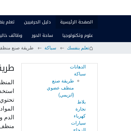
الصفحة الرئيسية
دليل الحرفيين
تعلم بن
علوم وتكنولوجيا
ساحة الحور
وظائف خالي
تعلم بنفسك
سباكة
طريقة صنع منظف 
طريق
الدهانات
الابحار
سباكة
في
طريقة صنع
المنظف
النت
منظف عضوي
استخدا
(انزيمي)
تحتوي 
بلاط
المواد 
نجارة
كهرباء
الدم و
سيارات
منظف 
الزجاج