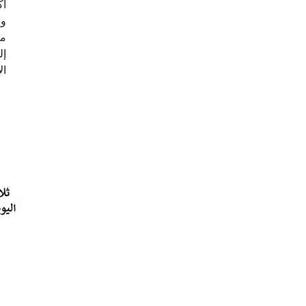
أك
وض
من
إل
ال