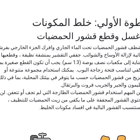
وة الأولي: خلط المكونات
غسل وقطع قشور الحمضيات
طف قشور الحمضيات تحت الماء الجاري وافرك الجزء الخارجي بفرش
اتية لإزالة الأوساخ والشوائب. جففي التقشير بمنشفة نظيفة ، وقطعيها
بعناية إلى مكعبات نصف بوصة (1.3 سم). يجب أن تكون القطع صغيرة بم
في لتناسب فتحة زجاجة البوب. يمكنك استخدام مجموعة متنوعة أو
يج من قشور الحمضيات حسب ما يتوفر في بيئتك المحلية، بما في ذلك
ليمون والجير والجريب فروت والبرتقال.
 المهم استخدام قشور الحمضيات الطازجة التي لم تجف أو تتعفن. لن
توي القشور المجففة على ما يكفي من زيت الحمضيات للتنظيف ،
تتسبب القشور البالية في افساد مكونات الخليط.