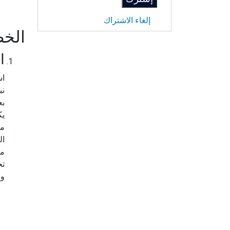
إلغاء الاشتراك
الخط
ا
اش
نب
يك
مز
ال
من
تح
وس