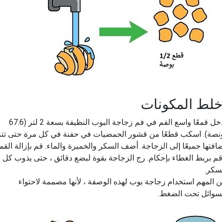
خلط المكونات
أدخل قمعًا واسع الفم في فم زجاجة البوب النظيفة بسعة 2 لتر (67.6
نصة). اسكب قطعًا من قشور الحمضيات في حفنة في كل مرة حتى تت
افتها جميعًا إلى الزجاجة. أضف السكر والخميرة والماء. قم بإزالة القم
م بربط الغطاء بإحكام. رج الزجاجة بقوة لبضع دقائق ، حتى يذوب كل
سكر.
 المهم استخدام زجاجة بوب لهذه الوصفة ، لأنها مصممة لاحتواء
سوائل تحت الضغط.