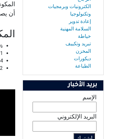
المكون
الكترونيات وبرمجيات
أن يصب
وتكنولوجيا
إعادة تدوير
السلامة المهنية
المك
خياطة
تبريد وتكييف
½ كوب
المخزن
1 ملعقة صغيرة (3 جم) خميرة
ديكورات
4¼ أكواب (1 لتر) ماء فاتر
الطباعة
2 كوب (300 جم) قشور حمضيات طازجة
بريد الأخبار
الإسم
البريد الإلكتروني