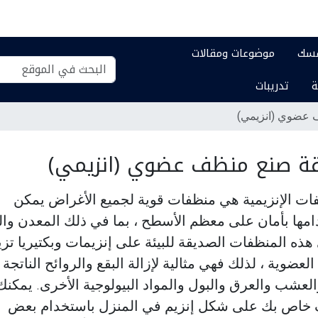
فسك
موضوعات ومقالات
بحث
بحث
ة
تدريبات
في
تفصيلي...
الموقع
عضوي (انزيمي)
ة صنع منظف عضوي (انزيمي)
ات الإنزيمية هي منظفات قوية لجميع الأغراض يمكن
مها بأمان على معظم الأسطح ، بما في ذلك المعدن وال
هذه المنظفات الصديقة للبيئة على إنزيمات وبكتيريا تز
العضوية ، لذلك فهي مثالية لإزالة البقع والروائح الناتجة
العشب والعرق والبول والمواد البيولوجية الأخرى. يمكن
خاص بك على شكل إنزيم في المنزل باستخدام بعض