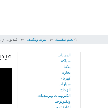
تعلم بنفسك
تبريد وتكييف
فيديو ... اي
فيدي
الدهانات
الابحار
سباكة
في
بلاط
النت
نجارة
كهرباء
سيارات
الزجاج
الكترونيات وبرمجيات
وتكنولوجيا
إعادة تدوير