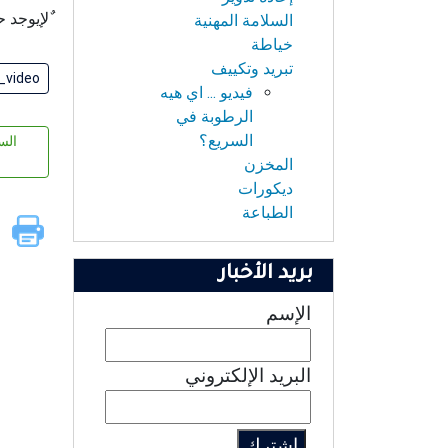
ٌﻹيوجد ح
السلامة المهنية
خياطة
تبريد وتكييف
_video
فيديو ... اي هيه
الرطوبة في
السريع؟
الس
المخزن
ديكورات
الطباعة
بريد الأخبار
الإسم
البريد الإلكتروني