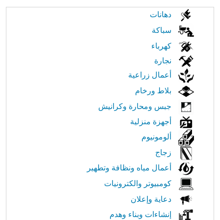
الابحار
دهانات
في
سباكة
كهرباء
النت
نجارة
أعمال زراعية
بلاط ورخام
جبس ومحارة وكرانيش
أجهزة منزلية
ألومونيوم
زجاج
أعمال مياه ونظافة وتطهير
كومبيوتر والكترونيات
دعاية وإعلان
إنشاءات وبناء وهدم