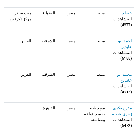
عصام
مبلط
مصر
الدقهلية
ميت ضافر
المشاهدات
مركز دكرنس
)
4877
(
احمد ابو
مبلط
مصر
الشرقية
القرين
عابدين
المشاهدات
)
5155
(
محمد ابو
مبلط
مصر
الشرقية
القرين
عابدين
المشاهدات
)
4912
(
مفرح فكرى
مورد بلاط
مصر
القاهرة
زخرى عطية
بجميع انواعة
المشاهدات
ومقاستة
)
5472
(