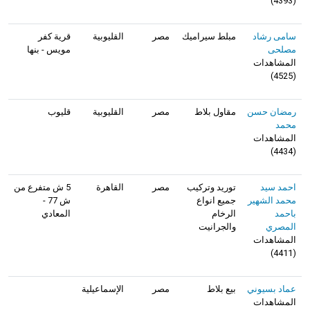
)
4393
(
سامى رشاد
مبلط سيراميك
مصر
القليوبية
قرية كفر
مصلحى
مويس - بنها
المشاهدات
)
4525
(
رمضان حسن
مقاول بلاط
مصر
القليوبية
قليوب
محمد
المشاهدات
)
4434
(
احمد سيد
توريد وتركيب
مصر
القاهرة
5 ش متفرع من
محمد الشهير
جميع انواع
ش 77 -
باحمد
الرخام
المعادي
المصري
والجرانيت
المشاهدات
)
4411
(
عماد بسيوني
بيع بلاط
مصر
الإسماعيلية
المشاهدات