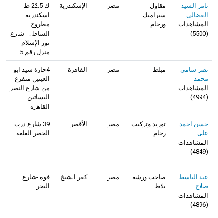
تامر السيد
مقاول
مصر
الإسكندرية
ك 22.5 ط
الفضالي
سيراميك
اسكندريه
المشاهدات
ورخام
مطروح
(
5500
)
الساحل - شارع
نور الإسلام -
منزل رقم 5
نصر سامى
مبلط
مصر
القاهرة
4حارة سيد ابو
محمد
العينين متفرع
المشاهدات
من شارع النصر
(
4994
)
البساتين
القاهره
حسن احمد
توريد وتركيب
مصر
الأقصر
39 شارع درب
على
رخام
الحصر القلعة
المشاهدات
)
4849
(
عبد الباسط
صاحب ورشه
مصر
كفر الشيخ
فوه -شارع
صلاح
بلاط
البحر
المشاهدات
)
4896
(