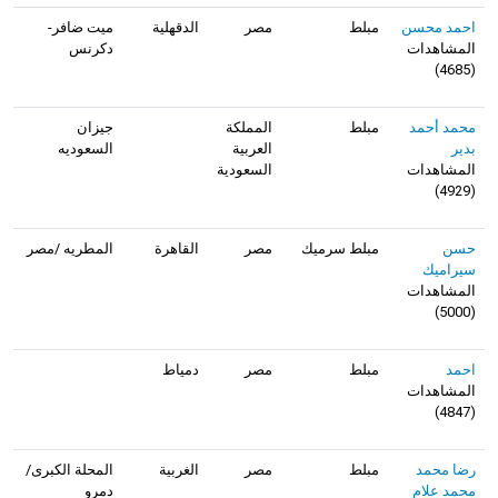
احمد محسن
مبلط
مصر
الدقهلية
ميت ضافر-
المشاهدات
دكرنس
)
4685
(
محمد أحمد
مبلط
المملكة
جيزان
بدير
العربية
السعوديه
المشاهدات
السعودية
)
4929
(
حسن
مبلط سرميك
مصر
القاهرة
المطريه /مصر
سيراميك
المشاهدات
)
5000
(
احمد
مبلط
مصر
دمياط
المشاهدات
)
4847
(
رضا محمد
مبلط
مصر
الغربية
المحلة الكبرى/
محمد علام
دمرو