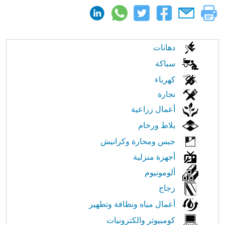
الابحار
دهانات
في
سباكة
كهرباء
النت
نجارة
أعمال زراعية
بلاط ورخام
جبس ومحارة وكرانيش
أجهزة منزلية
ألومونيوم
زجاج
أعمال مياه ونظافة وتطهير
كومبيوتر والكترونيات