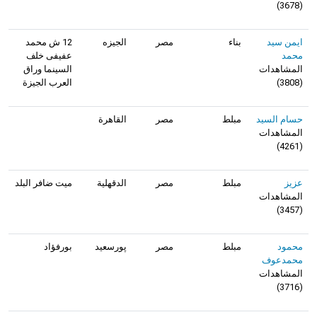
)
3678
(
ايمن سيد
بناء
مصر
الجيزه
12 ش محمد
محمد
عفيفى خلف
المشاهدات
السينما وراق
(
3808
)
العرب الجيزة
حسام السيد
مبلط
مصر
القاهرة
المشاهدات
)
4261
(
عزيز
مبلط
مصر
الدقهلية
ميت ضافر البلد
المشاهدات
)
3457
(
محمود
مبلط
مصر
پورسعيد
بورفؤاد
محمدعوف
المشاهدات
)
3716
(