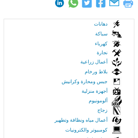
الابحار
دهانات
في
سباكة
كهرباء
النت
نجارة
أعمال زراعية
بلاط ورخام
جبس ومحارة وكرانيش
أجهزة منزلية
ألومونيوم
زجاج
أعمال مياه ونظافة وتطهير
كومبيوتر والكترونيات