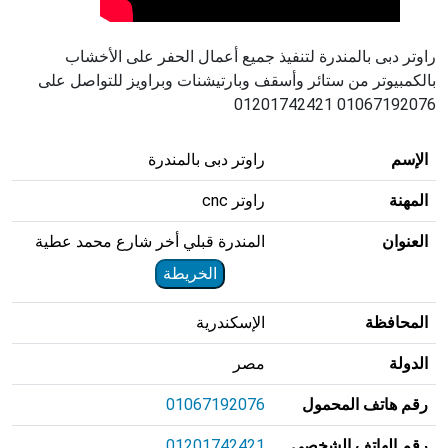
راوتر دبى بالمندرة لتنفيذ جميع أعمال الحفر على الأخشاب
بالكمبيوتر من ستائر وأسقف وبارتيشنات وبراويز للتواصل على
01067192076 01201742421
الإسم
راوتر دبى بالمندرة
المهنة
راوتر cnc
العنوان
المندرة قبلي أخر شارع محمد عطية
الخريطة
المحافظة
الإسكندرية
الدولة
مصر
رقم هاتف المحمول
01067192076
رقم الهاتف الشخصي
01201742421