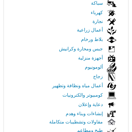
في
سباكة
كهرباء
النت
نجارة
أعمال زراعية
بلاط ورخام
جبس ومحارة وكرانيش
أجهزة منزلية
ألومونيوم
زجاج
أعمال مياه ونظافة وتطهير
كومبيوتر والكترونيات
دعاية وإعلان
إنشاءات وبناء وهدم
مقاولات وتشطيبات متكاملة
طبخ ومطاعم