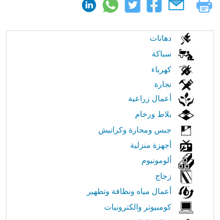
الابحار
دهانات
في
سباكة
كهرباء
النت
نجارة
أعمال زراعية
بلاط ورخام
جبس ومحارة وكرانيش
أجهزة منزلية
ألومونيوم
زجاج
أعمال مياه ونظافة وتطهير
كومبيوتر والكترونيات