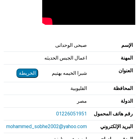
الإسم
صبحى الوحدانى
المهنة
اعمال الجبس الحديثه
العنوان
شبرا الخيمه بهتيم
الخريطة
المحافظة
القليوبية
الدولة
مصر
رقم هاتف المحمول
01226051951
البريد الإلكتروني
mohammed_sobhe2002@yahoo.com