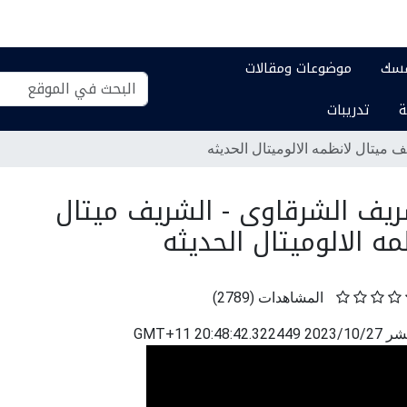
فسك
موضوعات ومقالات
بحث
بحث
ة
تدريبات
في
تفصيلي...
الموقع
ميتال لانظمه الالوميتال الحديثه
يف الشرقاوى - الشريف ميتال
مه الالوميتال الحديثه
المشاهدات
(
2789
)
نشر
2023/10/27 20:48:42.322449 GMT+11