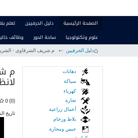
الصفحة الرئيسية
دليل الحرفيين
تعلم بن
علوم وتكنولوجيا
ساحة الحور
وظائف خالي
دليل الحرفيين
م شريف الشرقاوى - الشريف 
م شر
الابحار
دهانات
لانظ
في
سباكة
كهرباء
النت
نجارة
0
(0)
أعمال زراعية
تاريخ ال
بلاط ورخام
جبس ومحارة
وكرانيش