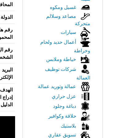
المحاف
غسيل ومكوه
مصاعد وسلالم
الدولة
متحركة
رقم ها
سيارات
المحمو
أعمال حديد ولحام
رقم ال
وخراطة
الشخص
خياطة وملابس
شركات توظيف
البريد
الإلكتر
العمالة
عمالة وتوريد عمالة
الهدف
عزل حراري
إدراج 
الدليل
دباغة وجلود
حلاقة وكوافير
بلاستيك
تسويق عقاري