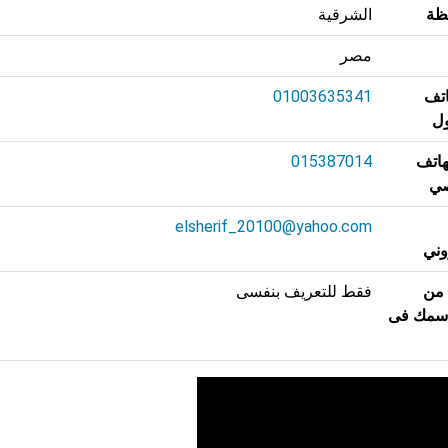
ظة
الشرقية
مصر
تف
01003635341
ل
هاتف
015387014
ي
elsherif_20100@yahoo.com
وني
 من
فقط للتعريف بنفسى
اسمك فى