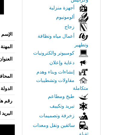
أجهزة منزلية
ألومونيوم
زجاج
الإسم
أعمال مياه ونظافة
وتطهير
المهنة
كومبيوتر والكترونيات
العنوان
دعاية وإعلان
إنشاءات وبناء وهدم
المحاف
مقاولات وتشطيبات
متكاملة
الدولة
طبخ ومطاعم
رقم ها
تبريد وتكييف
البريد 
زخرفة وتصميمات
سائقين ونقل ومعدات
ثقيلة