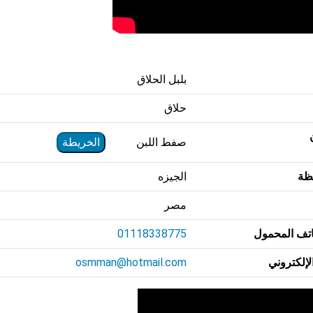
بلبل الحلاق
حلاق
صفط اللبن
الخريطة
ظة
الجيزه
مصر
تف المحمول
01118338775
الإلكتروني
osmman@hotmail.com