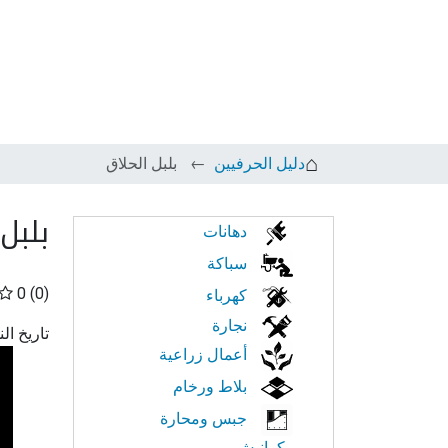
دليل الحرفيين
بلبل الحلاق
بلبل
الابحار
دهانات
في
سباكة
0
(0)
كهرباء
النت
نجارة
تاريخ ال
أعمال زراعية
بلاط ورخام
جبس ومحارة
وكرانيش