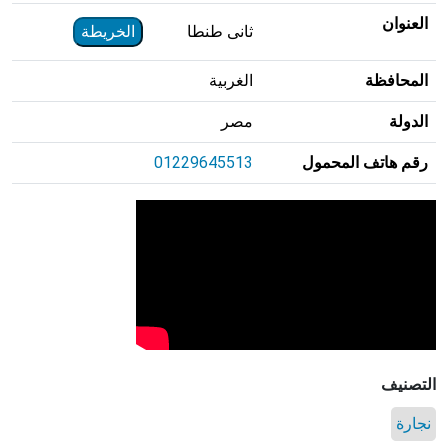
العنوان
ثانى طنطا
الخريطة
المحافظة
الغربية
الدولة
مصر
رقم هاتف المحمول
01229645513
التصنيف
نجارة