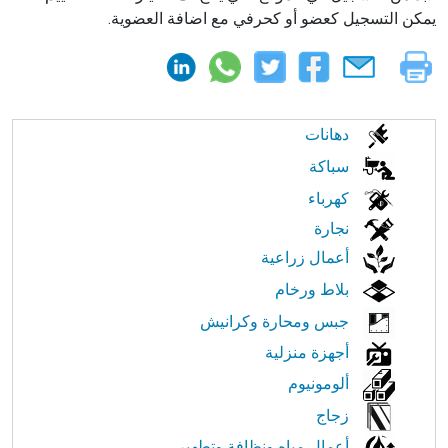
يمكن التسجيل كعضو أو كحرفي مع اضافة العضوية.
الابحار
دهانات
في
سباكة
كهرباء
النت
نجارة
أعمال زراعية
بلاط ورخام
جبس ومحارة وكرانيش
أجهزة منزلية
ألومونيوم
زجاج
أعمال مياه ونظافة وتطهير