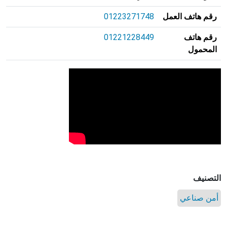
رقم هاتف العمل
01223271748
رقم هاتف
01221228449
المحمول
التصنيف
أمن صناعي