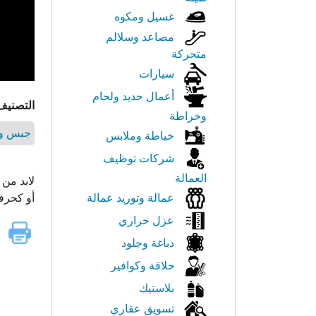
غسيل ومكوه
مصاعد وسلالم
متحركة
سيارات
أعمال حديد ولحام
التصنيف
وخراطة
جبس وم
خياطة وملابس
شركات توظيف
العمالة
لابد من 
عمالة وتوريد عمالة
أو كحرف
عزل حراري
دباغة وجلود
حلاقة وكوافير
بلاستيك
تسويق عقاري