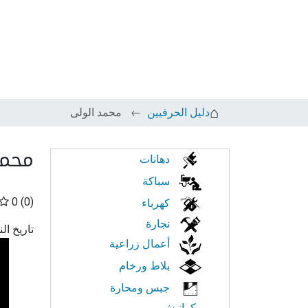
دليل الحرفيين
محمد الولى
محمد
الابحار
دهانات
في
سباكة
0
(0)
كهرباء
النت
نجارة
تاريخ ال
أعمال زراعية
بلاط ورخام
جبس ومحارة
وكرانيش