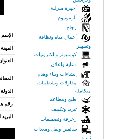
أجهزة منزلية
ألومونيوم
زجاج
الإسم
أعمال مياه ونظافة
وتطهير
المهنة
كومبيوتر والكترونيات
العنوان
دعاية وإعلان
إنشاءات وبناء وهدم
المحاف
مقاولات وتشطيبات
متكاملة
الدولة
طبخ ومطاعم
رقم ها
تبريد وتكييف
البريد 
زخرفة وتصميمات
سائقين ونقل ومعدات
ثقيلة