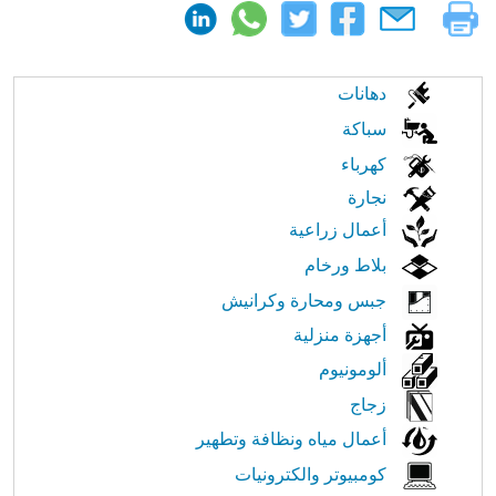
الابحار
دهانات
في
سباكة
كهرباء
النت
نجارة
أعمال زراعية
بلاط ورخام
جبس ومحارة وكرانيش
أجهزة منزلية
ألومونيوم
زجاج
أعمال مياه ونظافة وتطهير
كومبيوتر والكترونيات