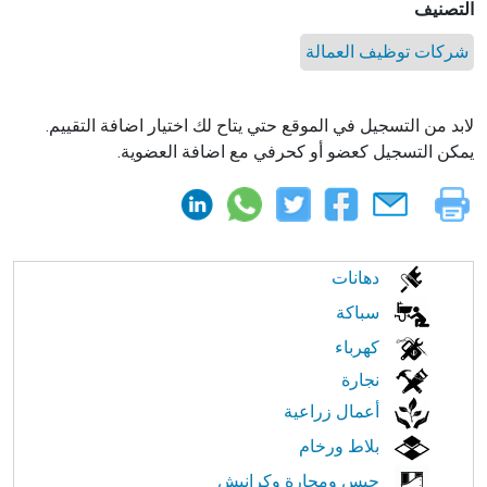
التصنيف
شركات توظيف العمالة
لابد من التسجيل في الموقع حتي يتاح لك اختيار اضافة التقييم.
يمكن التسجيل كعضو أو كحرفي مع اضافة العضوية.
الابحار
دهانات
في
سباكة
كهرباء
النت
نجارة
أعمال زراعية
بلاط ورخام
جبس ومحارة وكرانيش