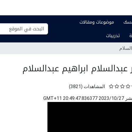
فسك
موضوعات ومقالات
بحث
بحث
ة
تدريبات
في
تفصيلي...
الموقع
السلام
 عبدالسلام ابراهيم عبدالسلام
المشاهدات
(
3821
)
نشر
2023/10/27 20:49:47.836377 GMT+11