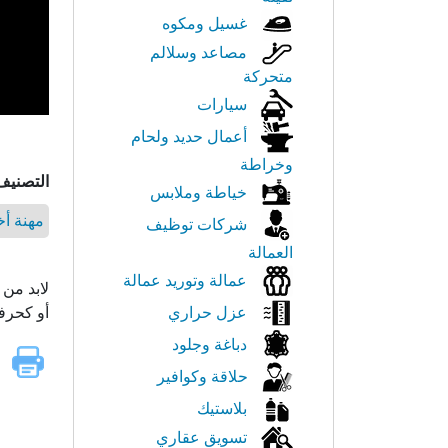
غسيل ومكوه
مصاعد وسلالم
متحركة
سيارات
أعمال حديد ولحام
وخراطة
التصنيف
خياطة وملابس
مهنة أ
شركات توظيف
العمالة
عمالة وتوريد عمالة
لابد من 
عزل حراري
أو كحرف
دباغة وجلود
حلاقة وكوافير
بلاستيك
تسويق عقاري