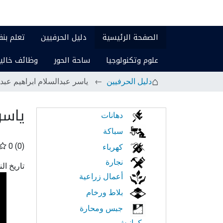
الصفحة الرئيسية
دليل الحرفيين
تعلم بن
علوم وتكنولوجيا
ساحة الحور
وظائف خالي
دليل الحرفيين
ياسر عبدالسلام ابراهيم عبد
ياسر
الابحار
دهانات
في
سباكة
0
(0)
كهرباء
النت
نجارة
تاريخ ال
أعمال زراعية
بلاط ورخام
جبس ومحارة
وكرانيش