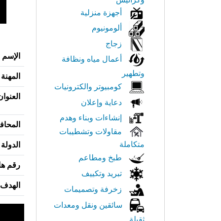
أجهزة منزلية
ألومونيوم
زجاج
الإسم
أعمال مياه ونظافة
وتطهير
المهنة
كومبيوتر والكترونيات
العنوان
دعاية وإعلان
إنشاءات وبناء وهدم
المحاف
مقاولات وتشطيبات
متكاملة
الدولة
طبخ ومطاعم
رقم ها
تبريد وتكييف
الهدف 
زخرفة وتصميمات
سائقين ونقل ومعدات
ثقيلة