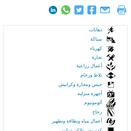
الابحار
دهانات
في
سباكة
كهرباء
النت
نجارة
أعمال زراعية
بلاط ورخام
جبس ومحارة وكرانيش
أجهزة منزلية
ألومونيوم
زجاج
أعمال مياه ونظافة وتطهير
كومبيوتر والكترونيات