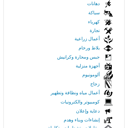
الابحار
دهانات
في
سباكة
كهرباء
النت
نجارة
أعمال زراعية
بلاط ورخام
جبس ومحارة وكرانيش
أجهزة منزلية
ألومونيوم
زجاج
أعمال مياه ونظافة وتطهير
كومبيوتر والكترونيات
دعاية وإعلان
إنشاءات وبناء وهدم
مقاولات وتشطيبات متكاملة