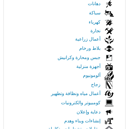
الابحار
دهانات
في
سباكة
كهرباء
النت
نجارة
أعمال زراعية
بلاط ورخام
جبس ومحارة وكرانيش
أجهزة منزلية
ألومونيوم
زجاج
أعمال مياه ونظافة وتطهير
كومبيوتر والكترونيات
دعاية وإعلان
إنشاءات وبناء وهدم
مقاولات وتشطيبات متكاملة