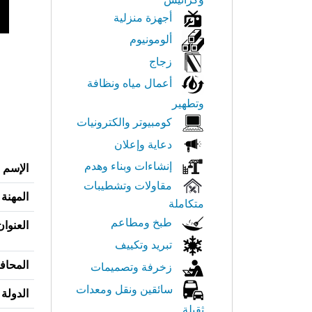
أجهزة منزلية
ألومونيوم
زجاج
أعمال مياه ونظافة
وتطهير
كومبيوتر والكترونيات
دعاية وإعلان
إنشاءات وبناء وهدم
الإسم
مقاولات وتشطيبات
المهنة
متكاملة
طبخ ومطاعم
العنوان
تبريد وتكييف
المحاف
زخرفة وتصميمات
سائقين ونقل ومعدات
الدولة
ثقيلة