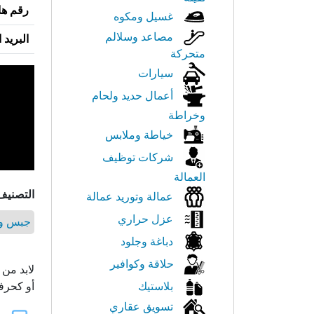
رقم ها
غسيل ومكوه
مصاعد وسلالم
البريد 
متحركة
سيارات
أعمال حديد ولحام
وخراطة
خياطة وملابس
شركات توظيف
العمالة
التصنيف
عمالة وتوريد عمالة
عزل حراري
جبس وم
دباغة وجلود
حلاقة وكوافير
لابد من 
بلاستيك
أو كحرف
تسويق عقاري