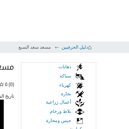
دليل الحرفيين
مسعد سعد السبع
مسعد
الابحار
دهانات
في
سباكة
0
(0)
كهرباء
النت
نجارة
تاريخ ال
أعمال زراعية
بلاط ورخام
جبس ومحارة
وكرانيش