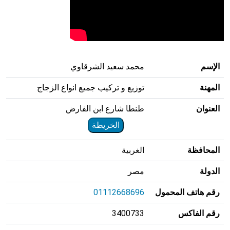
الإسم
محمد سعيد الشرقاوي
المهنة
توزيع و تركيب جميع انواع الزجاج
العنوان
طنطا شارع ابن الفارض
الخريطة
المحافظة
الغربية
الدولة
مصر
رقم هاتف المحمول
01112668696
رقم الفاكس
3400733