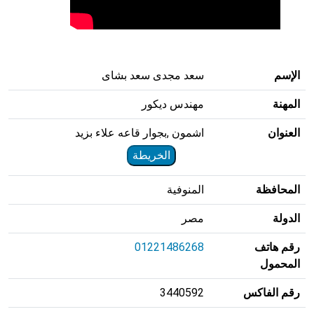
الإسم
سعد مجدى سعد بشاى
المهنة
مهندس ديكور
العنوان
اشمون ,بجوار قاعه علاء بزيد
الخريطة
المحافظة
المنوفية
الدولة
مصر
رقم هاتف
01221486268
المحمول
رقم الفاكس
3440592