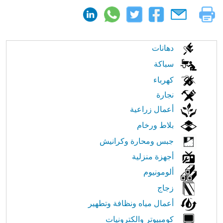
الابحار
دهانات
في
سباكة
كهرباء
النت
نجارة
أعمال زراعية
بلاط ورخام
جبس ومحارة وكرانيش
أجهزة منزلية
ألومونيوم
زجاج
أعمال مياه ونظافة وتطهير
كومبيوتر والكترونيات