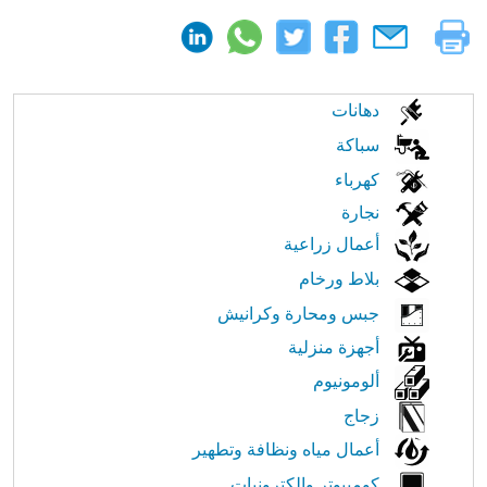
الابحار
دهانات
في
سباكة
كهرباء
النت
نجارة
أعمال زراعية
بلاط ورخام
جبس ومحارة وكرانيش
أجهزة منزلية
ألومونيوم
زجاج
أعمال مياه ونظافة وتطهير
كومبيوتر والكترونيات