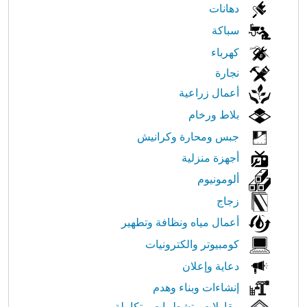
الابحار
دهانات
في
سباكة
كهرباء
النت
نجارة
أعمال زراعية
بلاط ورخام
جبس ومحارة وكرانيش
أجهزة منزلية
ألومونيوم
زجاج
أعمال مياه ونظافة وتطهير
كومبيوتر والكترونيات
دعاية وإعلان
إنشاءات وبناء وهدم
مقاولات وتشطيبات متكاملة