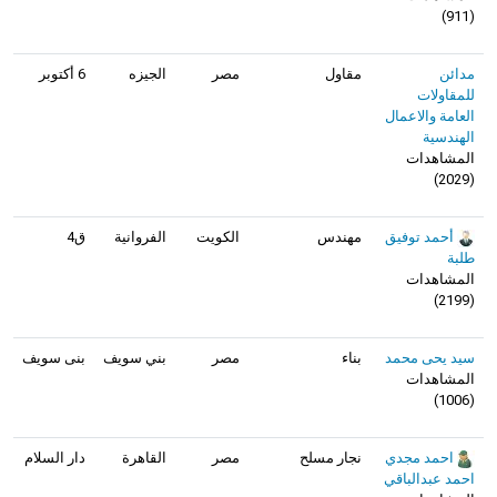
)
911
(
مدائن
مقاول
مصر
الجيزه
6 أكتوبر
للمقاولات
العامة والاعمال
الهندسية
المشاهدات
)
2029
(
أحمد توفيق
مهندس
الكويت
الفروانية
ق4
طلبة
المشاهدات
)
2199
(
سيد يحى محمد
بناء
مصر
بني سويف
بنى سويف
المشاهدات
)
1006
(
احمد مجدي
نجار مسلح
مصر
القاهرة
دار السلام
احمد عبدالباقي