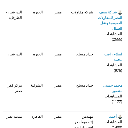
شركة سيف
شركه مقاولات
مصر
الجيزه
البدرشين -
النصر للمقاولات
الطرفايه
العمومية ونقل
العمال
المشاهدات
)
2666
(
اسلام رافت
حداد مسلح
مصر
الجيزه
البدرشين
محمد
المشاهدات
)
976
(
محمد حسنى
حداد مسلح
مصر
الشرقية
مركز كفر
منصور
صقر
المشاهدات
)
1177
(
أحمد
مهندس
مصر
القاهرة
مدينة نصر
المشاهدات
(تصميمات و
(
1400
)
استشارات و