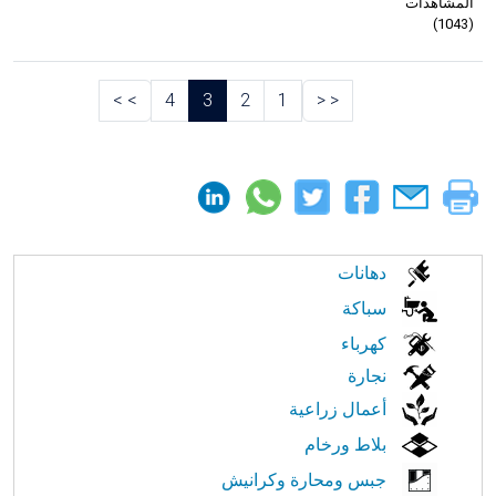
المشاهدات
)
1043
(
>
>
4
3
2
1
<
<
الابحار
دهانات
في
سباكة
كهرباء
النت
نجارة
أعمال زراعية
بلاط ورخام
جبس ومحارة وكرانيش