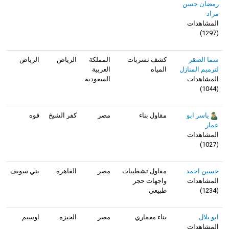
رمضان حسن
مراد
المشاهدات
)
1297
(
سما الصقر
كشف تسربات
المملكة
الرياض
الرياض
لترميم المنازل
المياه
العربية
المشاهدات
السعودية
)
1044
(
ياسر ابو
مقاول بناء
مصر
كفر الشيخ
فوه
عمار
المشاهدات
)
1027
(
حسين احمد
مقاول تشطيبات
مصر
القاهرة
بني سويف
المشاهدات
واجهات حجر
(
1234
)
طبيعي
ابو بلال
بناء معماري
مصر
الجيزه
اوسيم
المشاهدات