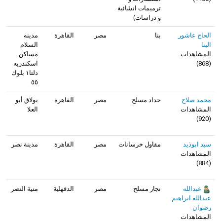
ترميمات انشائية
و دراسات)
الحاج عاشور
بنا
مصر
القاهرة
مدينه
البنا
السلام
المشاهدات
مساكن
(
868
)
اسكندريه
دلتا١ بلوك
٥٥
محمد صلاح
حداد مسلح
مصر
القاهرة
بولاق أبو
المشاهدات
العلا
)
920
(
سيد ابوذيد
مقاول خرسانات
مصر
القاهرة
مدينة نصر
المشاهدات
)
884
(
عبدالله
نجار مسلح
مصر
الدقهلية
منية النصر
عبدالله ابراهيم
رضوان
المشاهدات