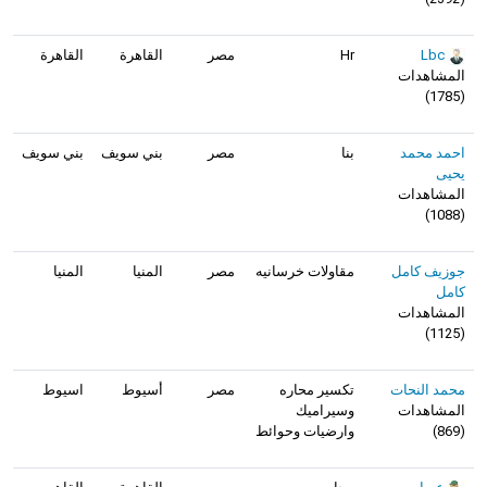
Lbc
Hr
مصر
القاهرة
القاهرة
المشاهدات
)
1785
(
احمد محمد
بنا
مصر
بني سويف
بني سويف
يحيى
المشاهدات
)
1088
(
جوزيف كامل
مقاولات خرسانيه
مصر
المنيا
المنيا
كامل
المشاهدات
)
1125
(
محمد النحات
تكسير محاره
مصر
أسيوط
اسيوط
المشاهدات
وسيراميك
(
869
)
وارضيات وحوائط