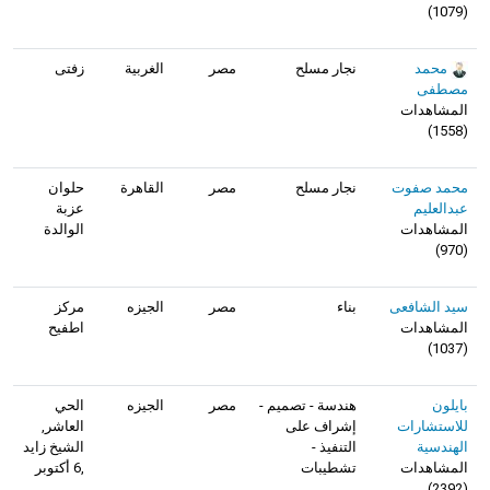
)
1079
(
محمد
نجار مسلح
مصر
الغربية
زفتى
مصطفى
المشاهدات
)
1558
(
محمد صفوت
نجار مسلح
مصر
القاهرة
حلوان
عبدالعليم
عزبة
المشاهدات
الوالدة
)
970
(
سيد الشافعى
بناء
مصر
الجيزه
مركز
المشاهدات
اطفيح
)
1037
(
بايلون
هندسة - تصميم -
مصر
الجيزه
الحي
للاستشارات
إشراف على
العاشر,
الهندسية
التنفيذ -
الشيخ زايد
المشاهدات
تشطيبات
,6 أكتوبر
)
2392
(