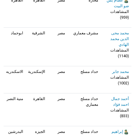
عصام يس
محاره
مصر
القاهرة
القاهره
ضو البيت
المشاهدات
)
959
(
محمد محى
مشرف معماري
مصر
الشرقية
ابوحماد
الدين محمد
الهادي
المشاهدات
)
1140
(
محمد جابر
حداد مسلح
مصر
الإسكندرية
الاسكندريه
المشاهدات
)
1002
(
أحمد جمال
حداد مسلح
مصر
القاهرة
منية النصر
احمد فؤاد
معماري
المشاهدات
)
833
(
إبراهيم
حداد مسلح
مصر
الجيزه
البدرشين