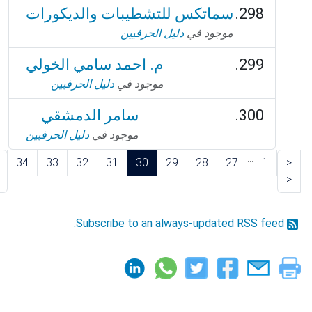
سماتكس للتشطيبات والديكورات
موجود في
دليل الحرفيين
م. احمد سامي الخولي
موجود في
دليل الحرفيين
سامر الدمشقي
موجود في
دليل الحرفيين
...
>
34
33
32
31
30
29
28
27
1
<
>
<
Subscribe to an always-updated RSS feed.