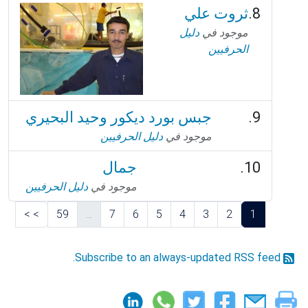
ثروت علي
موجود في
دليل
الحرفيين
جبس بورد ديكور وحيد البحيري
موجود في
دليل الحرفيين
جمال
موجود في
دليل الحرفيين
>
>
59
...
7
6
5
4
3
2
1
Subscribe to an always-updated RSS feed.