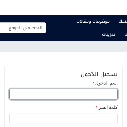
فسك
موضوعات ومقالات
بحث
بحث
ة
تدريبات
في
تفصيلي...
الموقع
تسجيل الدّخول
إسم الدخول
كلمة السر