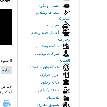
الهدف 
غسيل ومكوه
مصاعد وسلالم
متحركة
سيارات
أعمال حديد ولحام
وخراطة
خياطة وملابس
شركات توظيف
العمالة
التصنيف
عمالة وتوريد عمالة
نجارة
عزل حراري
دباغة وجلود
لابد من 
حلاقة وكوافير
أو كحرف
بلاستيك
تسويق عقاري