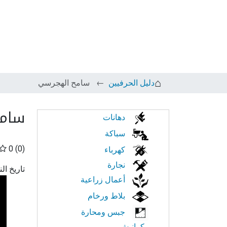
دليل الحرفيين
سامح الهجرسي
سام
الابحار
دهانات
في
سباكة
0
(0)
كهرباء
النت
نجارة
تاريخ ال
أعمال زراعية
بلاط ورخام
جبس ومحارة
وكرانيش