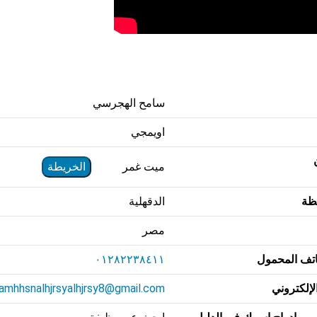
سامح الهجرسي
اويمجي
ميت غمر
الخريطة
ظة
الدقهلية
مصر
تف المحمول
٠١٢٨٢٢٣٨٤١١
الإلكتروني
amhhsnalhjrsyalhjrsy8@gmail.com