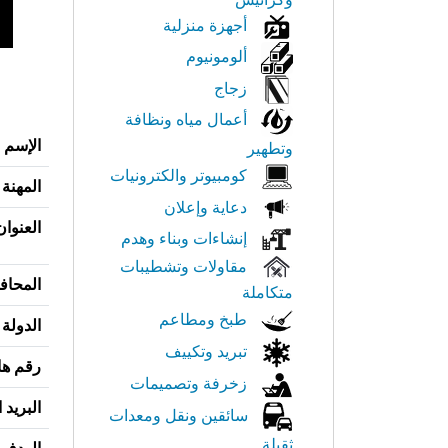
أجهزة منزلية
ألومونيوم
زجاج
أعمال مياه ونظافة
الإسم
وتطهير
كومبيوتر والكترونيات
المهنة
دعاية وإعلان
العنوان
إنشاءات وبناء وهدم
مقاولات وتشطيبات
المحاف
متكاملة
طبخ ومطاعم
الدولة
تبريد وتكييف
رقم ها
زخرفة وتصميمات
البريد 
سائقين ونقل ومعدات
ثقيلة